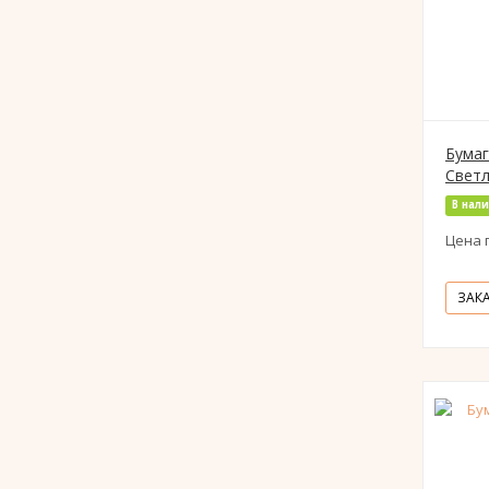
Бумаг
Светл
В нал
Цена 
ЗАК