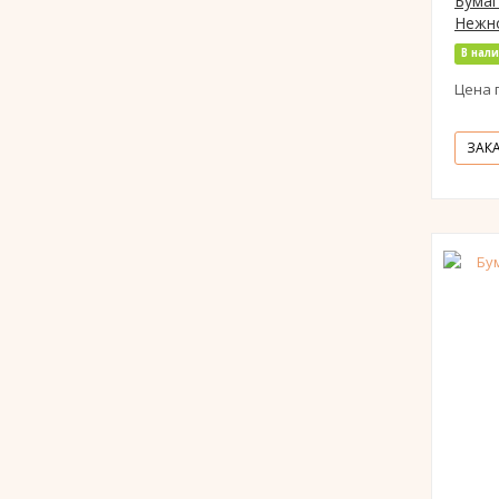
Бумаг
Нежно
В нал
Цена 
ЗАК