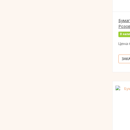
Бумаг
Розов
В нал
Цена 
ЗАК