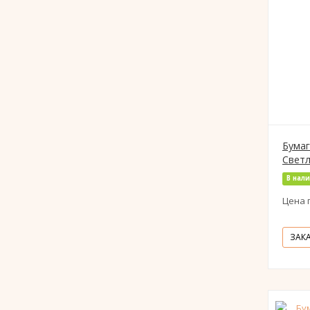
Бумаг
Светл
В нал
Цена 
ЗАК