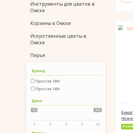
Инструменты для цветов в
Омске
Корзины в Омске
Искусственные цветы в
Омске
Перья
Бренд
Простая 180г
Простая 140г
Цена
10
100
Бумаг
Нежно
10
33
55
78
100
В нал